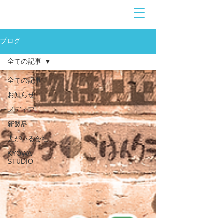
お問合せ
​こちら
ブログ
全ての記事
全ての記事
お知らせ
メディア
新製品
犬がいる会社
KYOWA
STUDIO