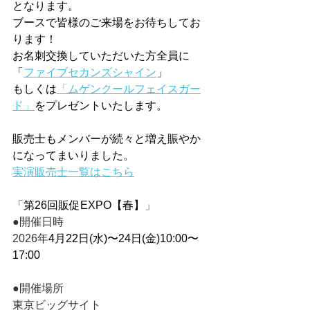
となります。
ブースで皆様のご来場をお待ちしてお
ります！
お名刺交換していただいた方全員に
「
ファイブセカンズシャイン
」
もしくは
「ムゲンクールフェイスガー
ド」
をプレゼントいたします。
販売士もメンバーが続々と増え賑やか
になってまいりました。
実演販売士一覧はこちら
「
第26回販促EXPO【春】
」
●開催日時
2026年
4月22日(水)〜24日(金)10:00〜
17:00
●開催場所
東京ビッグサイト