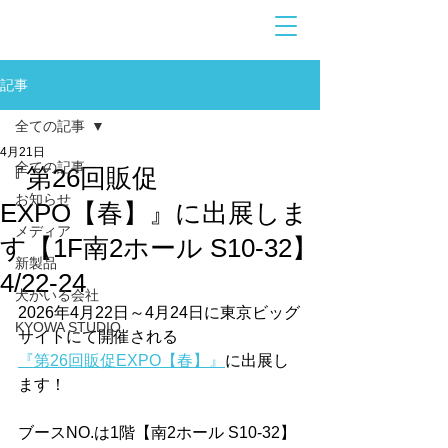
お問合せ
​こちら
記事
全ての記事
4月21日
全ての記事
『第26回販促
お知らせ
EXPO【春】』に出展しま
メディア
す【1F南2ホール S10-32】
新製品
4/22-24
犬がいる会社
2026年4月22日～4月24日に東京ビッグ
KYOWA STUDIO
サイトにて開催される
『第26回販促EXPO【春】』
に出展し
ま
す！
ブースNO.は1階【
南2ホール S10-32
】