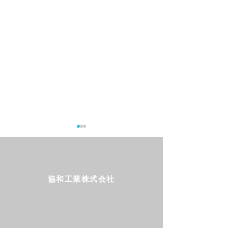
協和工業株式会社
今日のハク🐕#13
今日のハク🐕#1
Follow us!