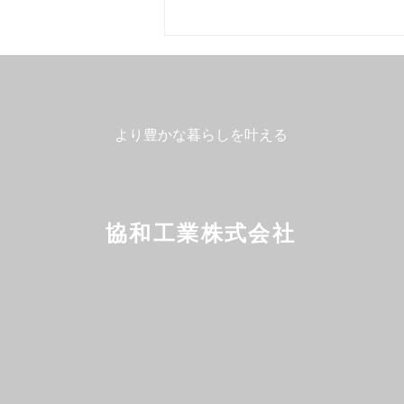
より豊かな暮らしを叶える
今日のハク🐕#14
協和工業株式会社
Follow us!