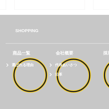
SHOPPING
今日のハク🐕#13
今日
​商品一覧
会社概要
採
選ばれる理由
代表あいさつ
沿革