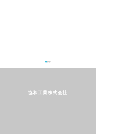
協和工業株式会社
Follow us!
新発売「ムテキボウル」
新発売「ムテキ
販売開始しました
いろ 追加用本
始しました