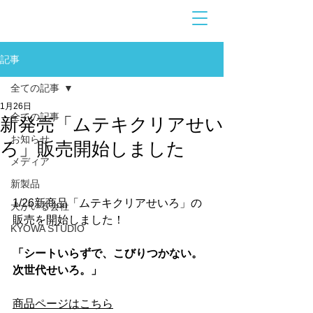
お問合せ
​こちら
記事
全ての記事
1月26日
全ての記事
新発売「ムテキクリアせい
お知らせ
ろ」販売開始しました
メディア
新製品
1/26新商品「ムテキクリアせいろ」の
犬がいる会社
販売を開始しました！
KYOWA STUDIO
「シートいらずで、こびりつかない。
次世代せいろ。」
商品ページはこちら