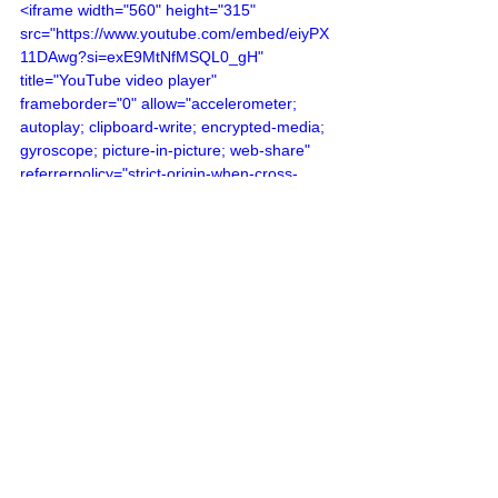
<iframe width="560" height="315" 
src="https://www.youtube.com/embed/eiyPX
11DAwg?si=exE9MtNfMSQL0_gH" 
title="YouTube video player" 
frameborder="0" allow="accelerometer; 
autoplay; clipboard-write; encrypted-media; 
gyroscope; picture-in-picture; web-share" 
referrerpolicy="strict-origin-when-cross-
origin" allowfullscreen></iframe>