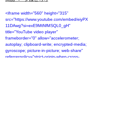
<iframe width="560" height="315" 
src="https://www.youtube.com/embed/eiyPX
11DAwg?si=exE9MtNfMSQL0_gH" 
title="YouTube video player" 
frameborder="0" allow="accelerometer; 
autoplay; clipboard-write; encrypted-media; 
gyroscope; picture-in-picture; web-share" 
referrerpolicy="strict-origin-when-cross-
origin" allowfullscreen></iframe>