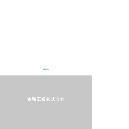
協和工業株式会社
Follow us!
新発売「ムテキボウル」
新発売「ナノロ
販売開始しました
ン」販売開始し