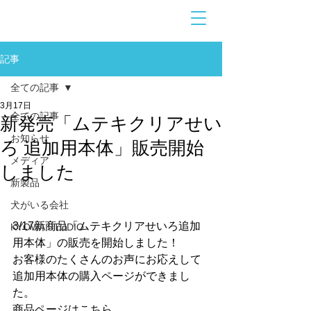
お問合せ
​こちら
記事
全ての記事
3月17日
全ての記事
新発売「ムテキクリアせい
お知らせ
ろ 追加用本体」販売開始
メディア
しました
新製品
犬がいる会社
3/17新商品「ムテキクリアせいろ追加
KYOWA STUDIO
用本体」の販売を開始しました！
お客様のたくさんのお声にお応えして
追加用本体の購入ページができまし
た。
商品ページはこちら