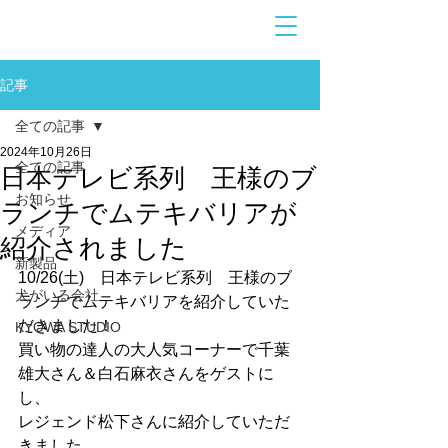
お問合せ
​こちら
記事
全ての記事
2024年10月26日
全ての記事
日本テレビ系列 王様のブ
お知らせ
ランチでムテキバリアが
メディア
紹介されました
新製品
10/26(土)　
日本テレビ系列　王様のブ
犬がいる会社
ランチで
ムテキ
バリア
を紹介していた
だきました！
KYOWA STUDIO
買い物の達人の大人気コーナーで千葉
雄大さん＆白石麻衣さんをゲストに
し、
レジェンド松下さんに紹介していただ
きました。