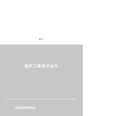
協和工業株式会社
Follow us!
フジテレビ系列 全力！
日本テレビ系列
脱力タイムズで弊社商品
くり007で弊社
が紹介されました
されました
SHOPPING