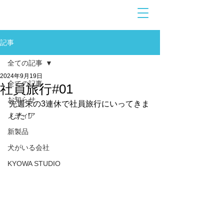
お問合せ
​こちら
記事
全ての記事
2024年9月19日
全ての記事
社員旅行#01
お知らせ
先週末の3連休で社員旅行にいってきま
メディア
した！
新製品
犬がいる会社
KYOWA STUDIO