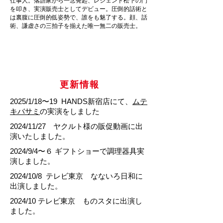
仕事人。落語家から一念発起、レジェンド松下の門
を叩き、実演販売士としてデビュー。圧倒的話術と
は裏腹に圧倒的低姿勢で、誰をも魅了する。顔、話
術、謙虚さの三拍子を揃えた唯一無二の販売士。
​更新情報
2025/1/18〜19 HANDS新宿店にて、
ムテ
キバサミ
の実演をしました
2024/11/27 ヤクルト様の販促動画に出
演いたしました。
2024/9/4〜６ ギフトショーで調理器具実
演しました。
2024/10/8 テレビ東京 なないろ日和に
出演しました。
2024/10 テレビ東京 ものスタに出演し
ました。