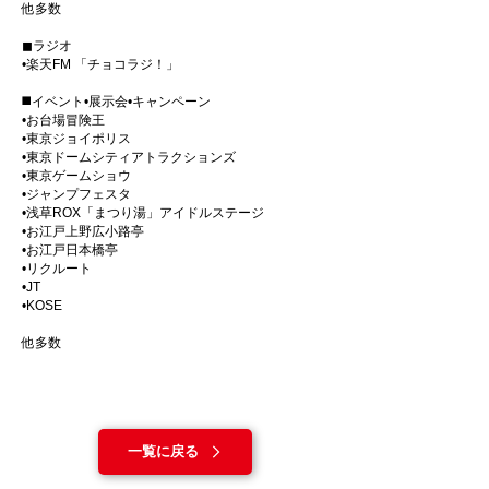
他多数
◼ラジオ
•楽天FM 「チョコラジ！」
◼️イベント•展示会•キャンペーン
•お台場冒険王
•東京ジョイポリス
•東京ドームシティアトラクションズ
•東京ゲームショウ
•ジャンプフェスタ
•浅草ROX「まつり湯」アイドルステージ
•お江戸上野広小路亭
•お江戸日本橋亭
•リクルート
•JT
•KOSE
他多数
一覧に戻る