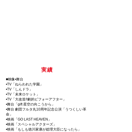
​実績
■映像•舞台
•TV「ねらわれた学園」
•TV「しんドラ」
•TV「未来ロケット」
•TV「大改造!!劇的ビフォーアフター」
•舞台「gift 星空の向こうから」
•舞台 劇団フルタ丸10周年記念公演「うつくしい革
命」
•映画「GO LAST HEAVEN」
•映画「スペシャルアクターズ」
•映画「もしも徳川家康が総理大臣になったら」