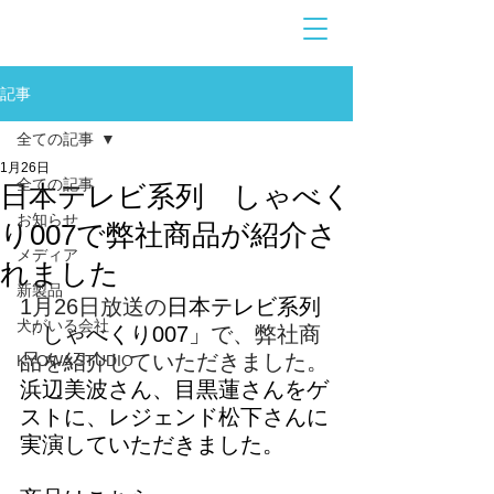
お問合せ
​こちら
記事
全ての記事
1月26日
全ての記事
日本テレビ系列 しゃべく
お知らせ
り007で弊社商品が紹介さ
メディア
れました
新製品
1月26日放送の
日本テレビ系列
犬がいる会社
「しゃべくり007」
で、弊社商
品を紹介していただきました。
KYOWA STUDIO
浜辺美波さん、目黒蓮さんをゲ
ストに、レジェンド松下さんに
実演していただきました。