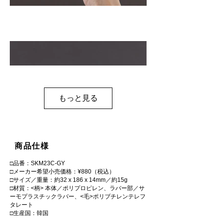
もっと見る
商品仕様
□品番：SKM23C-GY
□メーカー希望小売価格：¥880（税込）
□サイズ／重量：約32 x 186 x 14mm／約15g
□材質：<柄> 本体／ポリプロピレン、ラバー部／サ
ーモプラスチックラバー、<毛>ポリブチレンテレフ
タレート
□生産国：韓国