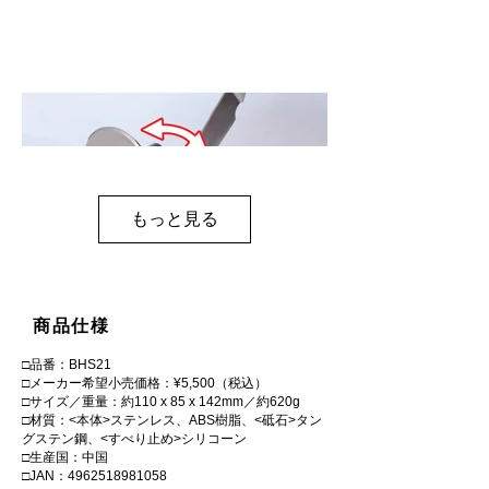
もっと見る
商品仕様
□品番：BHS21
□メーカー希望小売価格：¥5,500（税込）
□サイズ／重量：約110 x 85 x 142mm／約620g
□材質：<本体>ステンレス、ABS樹脂、<砥石>タン
グステン鋼、<すべり止め>シリコーン
□生産国：中国
□JAN：4962518981058