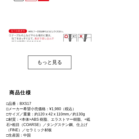
もっと見る
商品仕様
□品番：BXS17
□メーカー希望小売価格：¥1,980（税込）
□サイズ／重量：約120 x 42 x 110mm／約130g
□材質：<本体>ABS 樹脂、エラストマー樹脂、<砥
石>粗目（COARSE）／タングステン鋼、仕上げ
（FINE）／セラミック材板
□生産国：中国