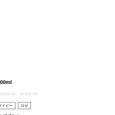
お問合せ
​こちら
0ml
GZB20-NV、GZB20-OR
ネイビー
ロゼ