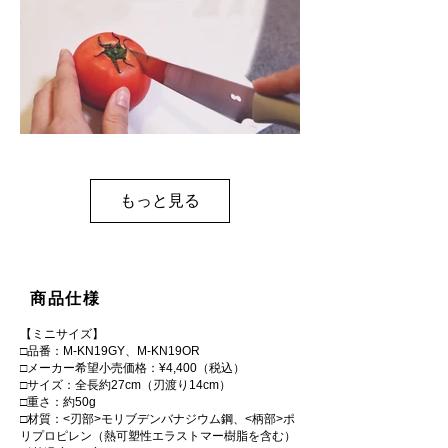
もっと見る
薄皮トマトも気持ちよく切れる
商品仕様
【ミニサイズ】
□品番：M-KN19GY、M-KN19OR
□メーカー希望小売価格：¥4,400（税込）
□サイズ：全長約27cm（刃渡り14cm）
□重さ：約50g
□材質：<刃部>モリブデンバナジウム鋼、<柄部>ポ
リプロピレン（熱可塑性エラストマー樹脂を含む）