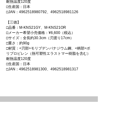
耐熱温度120度
□生産国：日本
□JAN：4962518980792、4962518981126
【三徳】
□品番：M-KNS21GY、M-KNS21OR
□メーカー希望小売価格：¥6,600（税込）
□サイズ：全長約30.3cm（刃渡り17cm）
□重さ：約90g
□材質：<刃部>モリブデンバナジウム鋼、<柄部>ポ
リプロピレン（熱可塑性エラストマー樹脂を含む）
耐熱温度120度
□生産国：日本
□JAN：4962518981300、4962518981317
協和工業株式会社
Follow us!