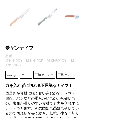
夢ゲンナイフ
品番
M-KN19GY、M-KN19OR、M-KNS21GY、 M-
KNS21OR
Orange
グレー
三徳 オレンジ
三徳 グレー
力を入れずに切れる不思議なナイフ！
凹凸刃が食材に鋭く食い込むので、トマト、
鶏肉、パンなどの柔らかいものから硬いも
の、表面が滑りやすい食材でも力を入れずに
カットできます。刃の凹部も凸部も研いでい
るので切れ味が長く続き、抵抗が少なく切り